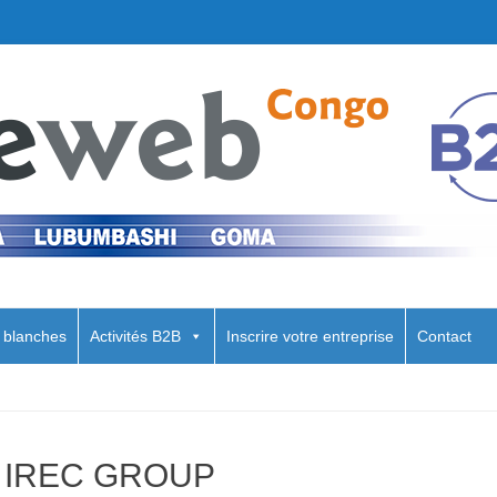
ue du Congo, agence conseil en Marketing B2B, Kinshasa, Lubumbashi, Goma
 blanches
Activités B2B
Inscrire votre entreprise
Contact
IREC GROUP