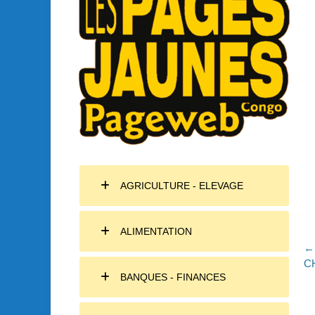
AGRICULTURE - ELEVAGE
ALIMENTATION
N
← 
Ar
C
d
BANQUES - FINANCES
pr
l