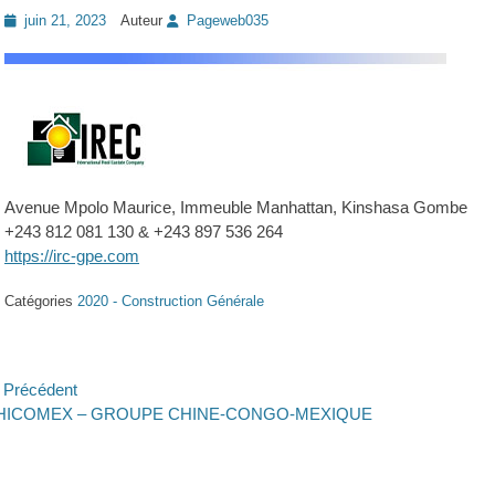
Posted
juin 21, 2023
Auteur
Pageweb035
on
Avenue Mpolo Maurice, Immeuble Manhattan, Kinshasa Gombe
+243 812 081 130 & +243 897 536 264
https://irc-gpe.com
Catégories
2020 - Construction Générale
avigation
Précédent
ticle
Article
HICOMEX – GROUPE CHINE-CONGO-MEXIQUE
e
écédent :
suivant :
’article